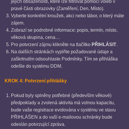
jejich obsazenosti, které lze filtrovat pomocí voleb v
pravé části obrazovky (Zaměření, Den, Místo).
Vyberte konkrétní kroužek, akci nebo tábor, o který máte
zájem.
Zobrazí se podrobné informace: popis, termín, místo,
věková skupina, cena…
Pro potvrzení zájmu klikněte na tlačítko
PŘIHLÁSIT
.
Na dalších stránkách vyplňte požadované údaje a
zaškrtnutím odsouhlaste Podmínky. Tím se přihláška
odešle do systému DDM.
KROK 4: Potvrzení přihlášky
Pokud byly splněny potřebné (především věkové)
předpoklady a zvolená aktivita má volnou kapacitu,
bude vaše registrace evidována v systému ve stavu
PŘIHLÁŠEN a do vaší e-mailovou schránky bude
odeslán potvrzující zpráva.