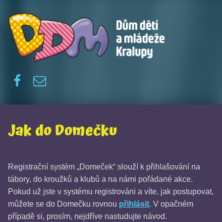
Dům dětí a mládeže Kralupy
Facebook
E-mail
Jak do Domečku
Registrační systém „Domeček“ slouží k přihlašování na
tábory, do kroužků a klubů a na námi pořádané akce.
Pokud už jste v systému registrováni a víte, jak postupovat,
můžete se do Domečku rovnou
přihlásit
. V opačném
případě si, prosím, nejdříve nastudujte návod.