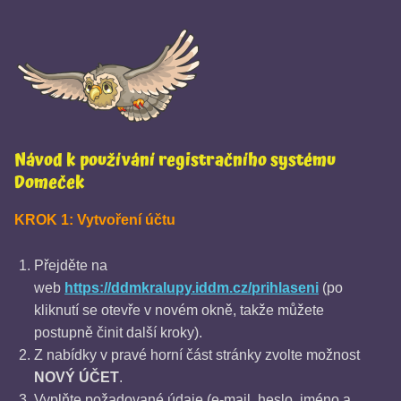
Návod k používání registračního systému
Domeček
KROK 1: Vytvoření účtu
Přejděte na
web
https://ddmkralupy.iddm.cz/prihlaseni
(po
kliknutí se otevře v novém okně, takže můžete
postupně činit další kroky).
Z nabídky v pravé horní část stránky zvolte možnost
NOVÝ ÚČET
.
Vyplňte požadované údaje (e-mail, heslo, jméno a