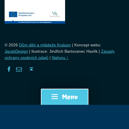
© 2026
Dům dětí a mládeže Kralupy
|
Koncept webu:
JacekDesign
| Ilustrace: Jindřich Bartovanec Havlík
|
Zásady
ochrany osobních údajů
|
Nahoru ↑
Facebook
E-mail
Zpět nahoru ↑
Menu